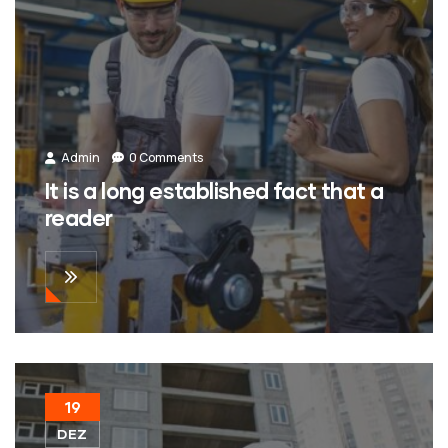
Admin
0 Comments
It is a long established fact that a
reader
19
DEZ