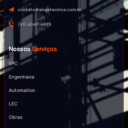
contato@engetecnica.com.br
(41) 4040-4676
Nossos
Serviços
EPC
Engenharia
Automation
LEC
Obras